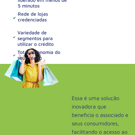
liberado em menos de
5 minutos
Rede de lojas
credenciadas
Variedade de
segmentos para
utilizar o crédito
Total autonomia do
seu crédito
Essa é uma solução
inovadora que
beneficia o associado e
seus consumidores,
facilitando o acesso ao