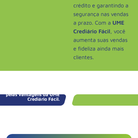
crédito e garantindo a
segurança nas vendas
a prazo. Com a
UME
Crediário Fácil
, você
aumenta suas vendas
e fideliza ainda mais
clientes.
Não perca tempo e faça
Fale com a CDL mais
parte da rede de
próxima de você!
associados beneficiados
pelas vantagens da UME
Crediário Fácil.