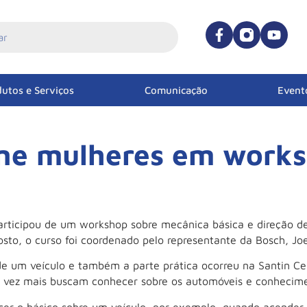
utos e Serviços
Comunicação
Event
ne mulheres em works
ticipou de um workshop sobre mecânica básica e direção de
to, o curso foi coordenado pelo representante da Bosch, Joel
 de um veículo e também a parte prática ocorreu na Santin Ce
da vez mais buscam conhecer sobre os automóveis e conhecim
r o básico sobre um veículo, por exemplo, quando acender um