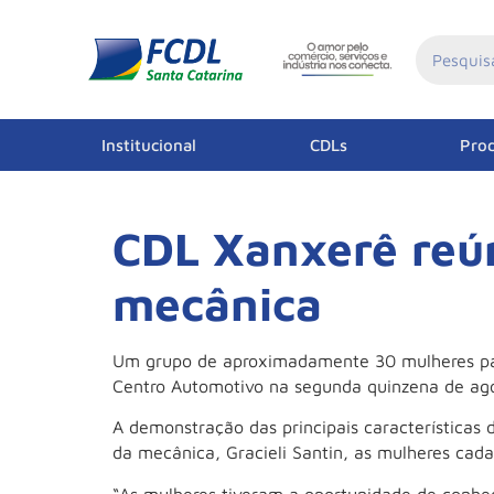
Institucional
CDLs
Prod
CDL Xanxerê reú
mecânica
Um grupo de aproximadamente 30 mulheres par
Centro Automotivo na segunda quinzena de agos
A demonstração das principais características
da mecânica, Gracieli Santin, as mulheres ca
“As mulheres tiveram a oportunidade de conhece