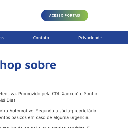
ACESSO PORTAIS
os
Contato
Privacidade
hop sobre
fensiva. Promovido pela CDL Xanxerê e Santin
si Dias.
ntro Automotivo. Segundo a sócia-proprietária
entos básicos em caso de alguma urgência.
a luz do painel o que precisa ser feito. E,